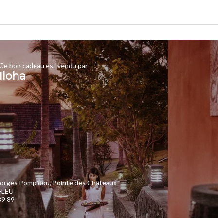
Ce bon cadeau est vendu par
Iloha
orges Pompidou, Pointe des Châteaux
-LEU
89 89