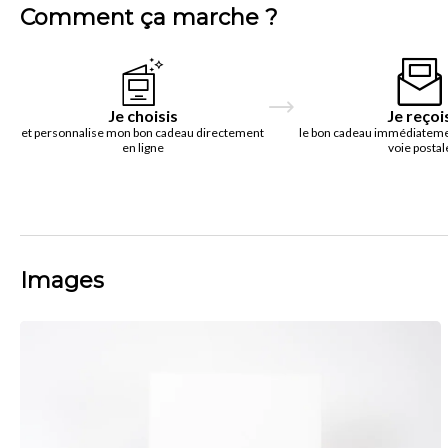
Comment ça marche ?
Je choisis
Je reçoi
et personnalise mon bon cadeau directement
le bon cadeau immédiatemen
en ligne
voie postal
Images