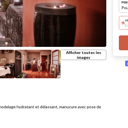
PER
Pou
V
E
Afficher toutes les
images
modelage hydratant et délassant, manucure avec pose de