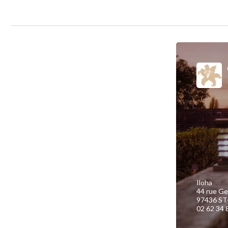
Iloha
44 rue Ge
97436 ST
02 62 34 