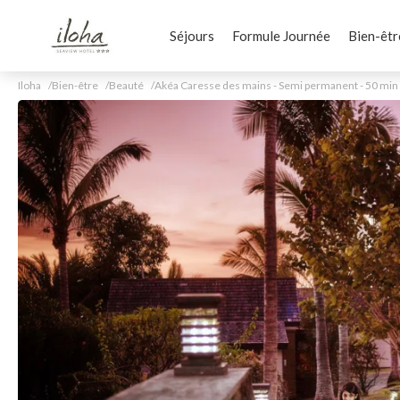
Séjours
Formule Journée
Bien-êtr
Iloha
Bien-être
Beauté
Akéa Caresse des mains - Semi permanent - 50 min