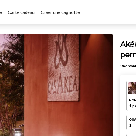
e
Carte cadeau
Créer une cagnotte
Aké
per
Une manuc
NOM
1 p
QUA
1