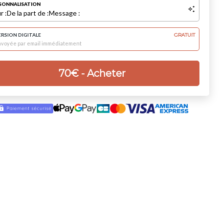
SONNALISATION
r :
De la part de :
Message :
ERSION DIGITALE
GRATUIT
nvoyée par email immédiatement
70
€
- Acheter