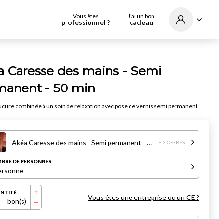
Vous êtes
J'ai un bon
professionnel ?
cadeau
a Caresse des mains - Semi
manent - 50 min
ure combinée à un soin de relaxation avec pose de vernis semi permanent.
Akéa Caresse des mains - Semi permanent - 50 min
+ 3 OFFRES
BRE DE PERSONNES
ersonne
NTITÉ
Vous êtes une entreprise ou un CE ?
bon(s)