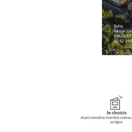
Iloha
44 rue Ge
97436 ST
02 62 34 
Je choisis
et personnalise mon bon cadeau
en ligne