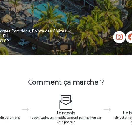
orges Pompidou, Pointe des Châteaux
-LEU
89 89
Comment ça marche ?
Je reçois
Le b
 directement
le bon cadeau immédiatement par mail ou par
directemen
voie postale