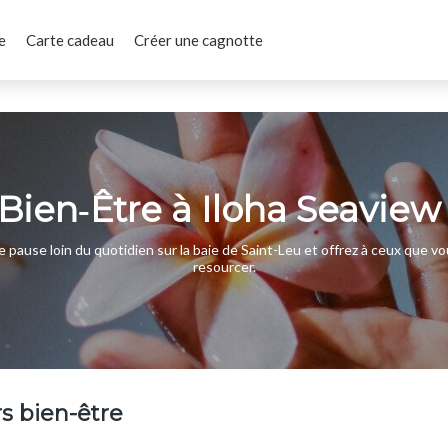
e
Carte cadeau
Créer une cagnotte
Bien‑Être à Iloha Seaview
 pause loin du quotidien sur la baie de Saint-Leu et offrez à ceux que vo
resourcer.
s bien-être