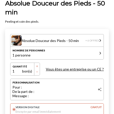
Absolue Douceur des Pieds - 50
min
Peeling et soin des pieds.
Absolue Douceur des Pieds - 50 min
+ 6 OFFRES
NOMBRE DE PERSONNES
1 personne
QUANTITÉ
Vous êtes une entreprise ou un CE ?
1
bon(s)
PERSONNALISATION
Pour :
De la part de :
Message :
VERSION DIGITALE
GRATUIT
Envoyée par email immédiatement