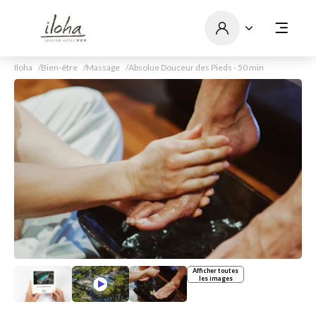
Iloha
Bien-être
Massage
Absolue Douceur des Pieds - 50 min
Afficher toutes
les images